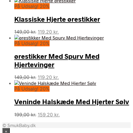
oprindelige
aktuelle
På Udsalg! 20%
pris
pris
var:
er:
Klassiske Hjerte ørestikker
149,00 kr..
119,20 kr..
Den
Den
149,00
kr.
119,20
kr.
oprindelige
aktuelle
På Udsalg! 20%
pris
pris
var:
er:
ørestikker Med Spurv Med
149,00 kr..
119,20 kr..
Hjertevinger
Den
Den
149,00
kr.
119,20
kr.
oprindelige
aktuelle
På Udsalg! 20%
pris
pris
var:
er:
Veninde Halskæde Med Hjerter Sølv
149,00 kr..
119,20 kr..
Den
Den
199,00
kr.
159,20
kr.
oprindelige
aktuelle
© SmukBaby.dk
pris
pris
×
var:
er: