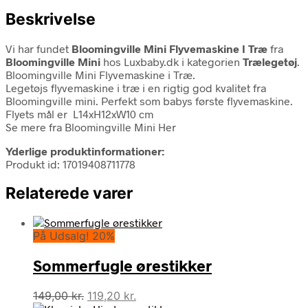
Beskrivelse
Vi har fundet
Bloomingville Mini Flyvemaskine I Træ
fra
Bloomingville Mini
hos Luxbaby.dk i kategorien
Trælegetøj
.
Bloomingville Mini Flyvemaskine i Træ.
Legetøjs flyvemaskine i træ i en rigtig god kvalitet fra
Bloomingville mini. Perfekt som babys første flyvemaskine.
Flyets mål er L14xH12xW10 cm
Se mere fra Bloomingville Mini Her
Yderlige produktinformationer:
Produkt id: 17019408711778
Relaterede varer
På Udsalg! 20%
Sommerfugle ørestikker
Den
Den
149,00
kr.
119,20
kr.