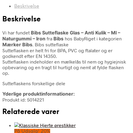
Beskrivelse
Beskrivelse
Vi har fundet
Bibs Sutteflaske Glas – Anti Kulik – Ml –
Naturgummi – Iron
fra
Bibs
hos BabyRiget i kategorien
Mærker Bibs
. Bibs sutteflaske
Sutteflasken er helt fri for BPA, PVC og ftalater og er
godkendt efter EN 14350.
Sutteflasken indeholder en mælkelås til nem og hygiejnisk
opbevaring og en tragt til hurtigt og nemt at fylde flasken
op.
Sutteflaskens forskellige dele
Yderlige produktinformationer:
Produkt id: 5014221
Relaterede varer
På Udsalg! 20%