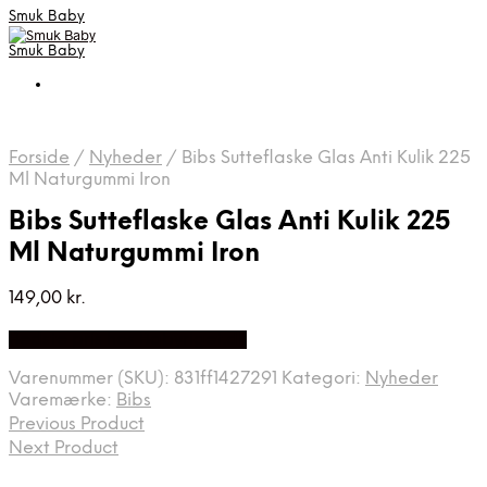
Smuk Baby
Smuk Baby
Forside
/
Nyheder
/
Bibs Sutteflaske Glas Anti Kulik 225
Ml Naturgummi Iron
Bibs Sutteflaske Glas Anti Kulik 225
Ml Naturgummi Iron
149,00
kr.
Bedste pris hos Babyriget.dk
Varenummer (SKU):
831ff1427291
Kategori:
Nyheder
Varemærke:
Bibs
Previous Product
Next Product