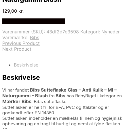
129,00
kr.
Bedste pris hos Babyriget.dk
Varenummer (SKU):
43df2d7e3598
Kategori:
Nyheder
Varemærke:
Bibs
Previous Product
Next Product
Beskrivelse
Beskrivelse
Vi har fundet
Bibs Sutteflaske Glas – Anti Kulik – Ml –
Naturgummi – Blush
fra
Bibs
hos BabyRiget i kategorien
Mærker Bibs
. Bibs sutteflaske
Sutteflasken er helt fri for BPA, PVC og ftalater og er
godkendt efter EN 14350.
Sutteflasken indeholder en mælkelås til nem og hygiejnisk
opbevaring og en tragt til hurtigt og nemt at fylde flasken
op.