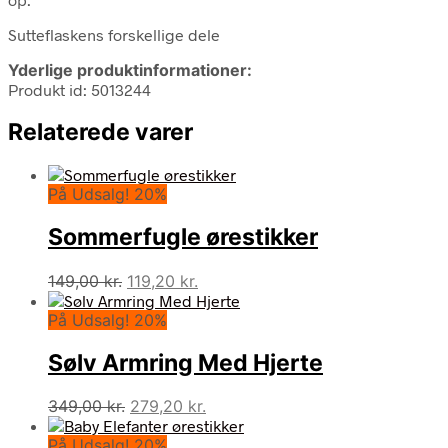
Sutteflaskens forskellige dele
Yderlige produktinformationer:
Produkt id: 5013244
Relaterede varer
På Udsalg! 20%
Sommerfugle ørestikker
Den
Den
149,00
kr.
119,20
kr.
oprindelige
aktuelle
På Udsalg! 20%
pris
pris
var:
er:
Sølv Armring Med Hjerte
149,00 kr..
119,20 kr..
Den
Den
349,00
kr.
279,20
kr.
oprindelige
aktuelle
På Udsalg! 20%
pris
pris