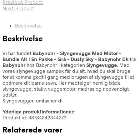
Previous Product
Next Product
Beskrivelse
Beskrivelse
Vi har fundet
Babynohr – Slyngevugge Med Motor –
Bundle Alt I En Pakke – Grå – Dusty Sky – Babynohr Dk
fra
Babynohr
hos Babynohr i kategorien
Slyngevugge
. Med
vores slyngevugge sampak får du alt, hvad du skal bruge
for at komme godt i gang med brugen af slyngevugge til at
optimere dit barns søvn. Her medfølger nemlig både
slyngevugge, stativ, vuggemotor, madras og nødvendigt
udstyr.
Slyngevuggen omfavner di
Yderlige produktinformationer:
Produkt id: 48784242344273
Relaterede varer