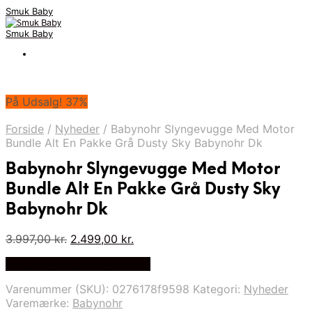
Smuk Baby
Smuk Baby
På Udsalg! 37%
Forside
/
Nyheder
/
Babynohr Slyngevugge Med Motor
Bundle Alt En Pakke Grå Dusty Sky Babynohr Dk
Babynohr Slyngevugge Med Motor
Bundle Alt En Pakke Grå Dusty Sky
Babynohr Dk
Den
Den
3.997,00
kr.
2.499,00
kr.
oprindelige
aktuelle
På Udsalg hos Babynohr.dk
pris
pris
var:
er:
Varenummer (SKU):
0276178f9598
Kategori:
Nyheder
3.997,00 kr..
2.499,00 kr..
Varemærke:
Babynohr