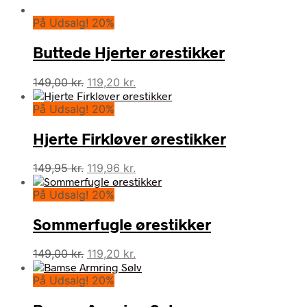
På Udsalg! 20%
Buttede Hjerter ørestikker
Den
Den
149,00
kr.
119,20
kr.
oprindelige
aktuelle
På Udsalg! 20%
pris
pris
var:
er:
Hjerte Firkløver ørestikker
149,00 kr..
119,20 kr..
Den
Den
149,95
kr.
119,96
kr.
oprindelige
aktuelle
På Udsalg! 20%
pris
pris
var:
er:
Sommerfugle ørestikker
149,95 kr..
119,96 kr..
Den
Den
149,00
kr.
119,20
kr.
oprindelige
aktuelle
På Udsalg! 20%
pris
pris
var:
er: