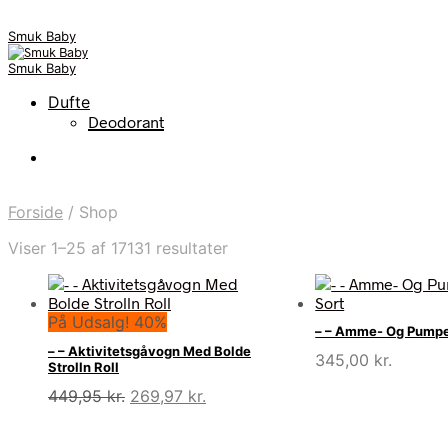
Smuk Baby
Smuk Baby
Dufte
Deodorant
Forside
/
Shop
Viser 1–25 af 17131 resultater
På Udsalg! 40%
– – Amme- Og Pumpe
– – Aktivitetsgåvogn Med Bolde
345,00
kr.
Strolln Roll
Den
Den
449,95
kr.
269,97
kr.
oprindelige
aktuelle
pris
pris