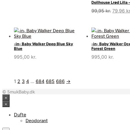
Dollhouse Lrød Lilla 
Den
99,95
kr.
79,96
kr
oprinde
pris
var:
99,95 kr
-in- Baby Walker Deep Blue Sky
-in- Baby Walker Oc
Blue
Forest Green
995,00
kr.
995,00
kr.
1
2
3
4
…
684
685
686
→
© SmukBaby.dk
×
×
Dufte
Deodorant