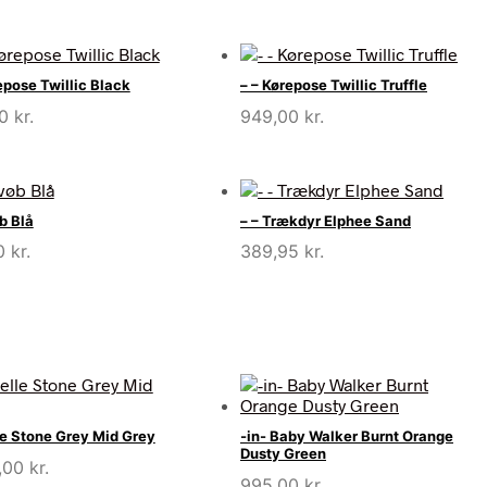
oprindelige
aktuelle
pris
pris
var:
er:
279,95 kr..
239,95 kr..
epose Twillic Black
– – Kørepose Twillic Truffle
00
kr.
949,00
kr.
b Blå
– – Trækdyr Elphee Sand
00
kr.
389,95
kr.
le Stone Grey Mid Grey
-in- Baby Walker Burnt Orange
Dusty Green
,00
kr.
995,00
kr.