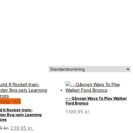
– – Gåvogn Ways To Play Walker
salg! 14%
Ford Bronco
ld It Rocket-train-
1.199,95
kr.
pter Byg-selv Learning
ces
Den
Den
95
kr.
239,95
kr.