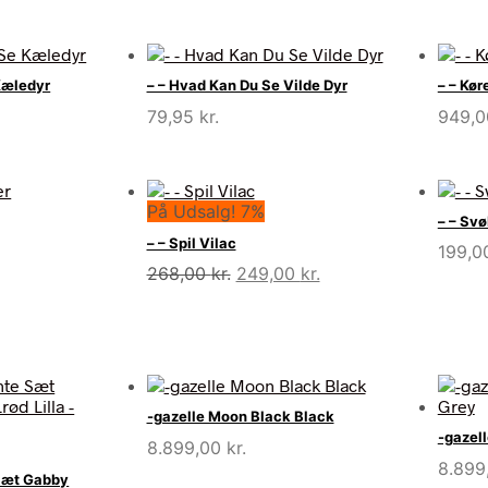
var:
er:
269,95 kr..
209,95 kr..
Kæledyr
– – Hvad Kan Du Se Vilde Dyr
– – Kør
79,95
kr.
949,
På Udsalg! 7%
– – Svø
– – Spil Vilac
199,
Den
Den
268,00
kr.
249,00
kr.
oprindelige
aktuelle
pris
pris
var:
er:
268,00 kr..
249,00 kr..
-gazelle Moon Black Black
-gazel
8.899,00
kr.
8.899
 Sæt Gabby