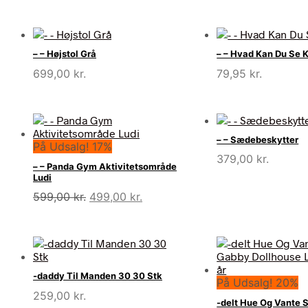
var:
er:
449,95 kr..
269,97 kr..
– – Højstol Grå
– – Hvad Kan Du Se 
699,00
kr.
79,95
kr.
– – Sædebeskytter
På Udsalg! 17%
379,00
kr.
– – Panda Gym Aktivitetsområde
Ludi
Den
Den
599,00
kr.
499,00
kr.
oprindelige
aktuelle
pris
pris
var:
er:
599,00 kr..
499,00 kr..
-daddy Til Manden 30 30 Stk
På Udsalg! 20%
259,00
kr.
-delt Hue Og Vante