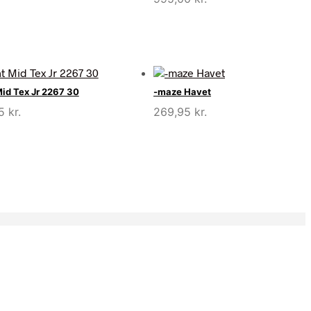
Mid Tex Jr 2267 30
-maze Havet
95
kr.
269,95
kr.